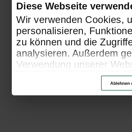
Diese Webseite verwend
Wir verwenden Cookies, u
personalisieren, Funktion
zu können und die Zugriff
analysieren. Außerdem geb
Verwendung unserer Websi
soziale Medien, Werbung 
Ablehnen 
Partner führen diese Info
weiteren Daten zusammen, 
haben oder die sie im Ra
gesammelt haben.