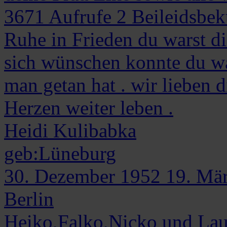
3671
Aufrufe
2
Beileidsbe
Ruhe in Frieden du warst 
sich wünschen konnte du wa
man getan hat . wir lieben 
Herzen weiter leben .
Heidi
Kulibabka
geb:Lüneburg
30. Dezember 1952
19. Mä
Berlin
Heiko,Falko,Nicko und Lau