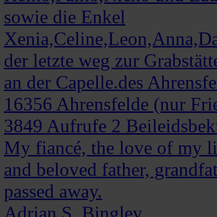
sowie die Enkel
Xenia,Celine,Leon,Anna,D
der letzte weg zur Grabstät
an der Capelle.des Ahrensfe
16356 Ahrensfelde (nur Fri
3849
Aufrufe
2
Beileidsbe
My fiancé, the love of my l
and beloved father, grandfat
passed away.
Adrian S.
Bingley