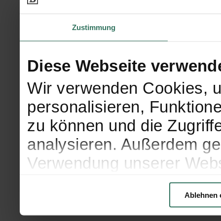
Zustimmung
Diese Webseite verwend
Wir verwenden Cookies, u
personalisieren, Funktion
zu können und die Zugriff
analysieren. Außerdem geb
Verwendung unserer Websi
soziale Medien, Werbung 
Ablehnen 
Partner führen diese Info
weiteren Daten zusammen, 