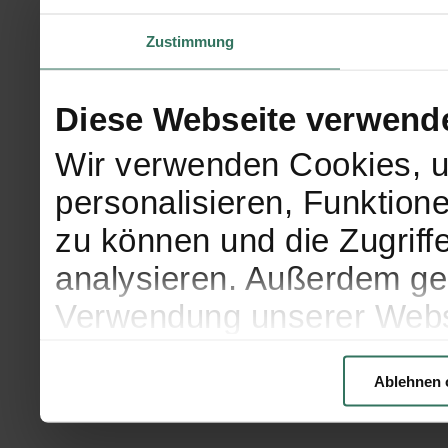
Zustimmung
Diese Webseite verwend
Wir verwenden Cookies, u
personalisieren, Funktion
zu können und die Zugriff
analysieren. Außerdem geb
Verwendung unserer Websi
soziale Medien, Werbung 
Ablehnen 
Partner führen diese Info
weiteren Daten zusammen, 