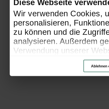
Diese Webseite verwend
Wir verwenden Cookies, u
personalisieren, Funktion
zu können und die Zugriff
analysieren. Außerdem geb
Verwendung unserer Websi
soziale Medien, Werbung 
Ablehnen 
Partner führen diese Info
weiteren Daten zusammen, 
haben oder die sie im Ra
gesammelt haben.