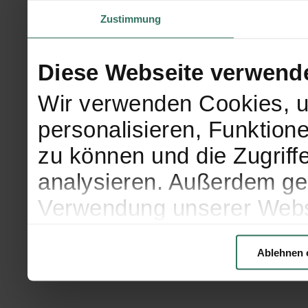
Zustimmung
Diese Webseite verwend
Wir verwenden Cookies, u
personalisieren, Funktion
zu können und die Zugriff
analysieren. Außerdem geb
Verwendung unserer Websi
soziale Medien, Werbung 
Ablehnen 
Partner führen diese Info
weiteren Daten zusammen, 