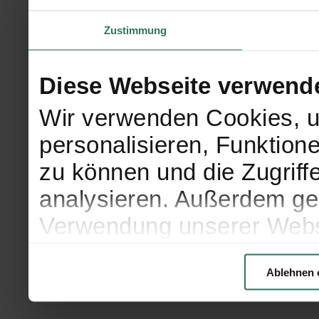
Zustimmung
Diese Webseite verwend
Wir verwenden Cookies, u
personalisieren, Funktion
zu können und die Zugriff
analysieren. Außerdem geb
Verwendung unserer Websi
soziale Medien, Werbung 
Ablehnen 
Partner führen diese Info
weiteren Daten zusammen, 