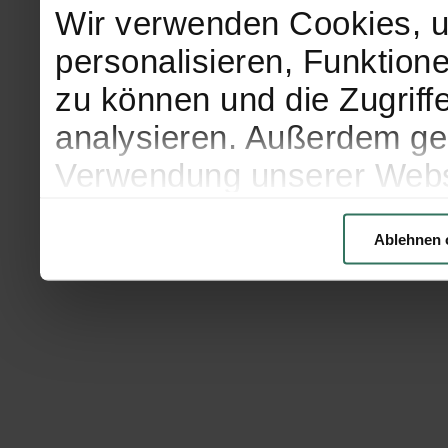
Wir verwenden Cookies, u
personalisieren, Funktion
zu können und die Zugriff
analysieren. Außerdem geb
Verwendung unserer Websi
soziale Medien, Werbung 
Ablehnen 
Partner führen diese Info
weiteren Daten zusammen, 
haben oder die sie im Ra
gesammelt haben.