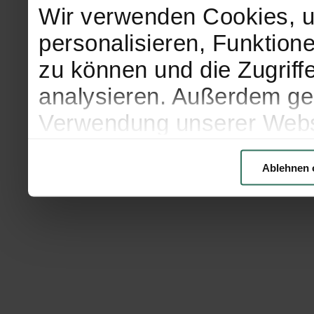
Wir verwenden Cookies, u
personalisieren, Funktion
zu können und die Zugriff
analysieren. Außerdem geb
Verwendung unserer Websi
soziale Medien, Werbung 
Ablehnen 
Partner führen diese Info
weiteren Daten zusammen, 
haben oder die sie im Ra
gesammelt haben.