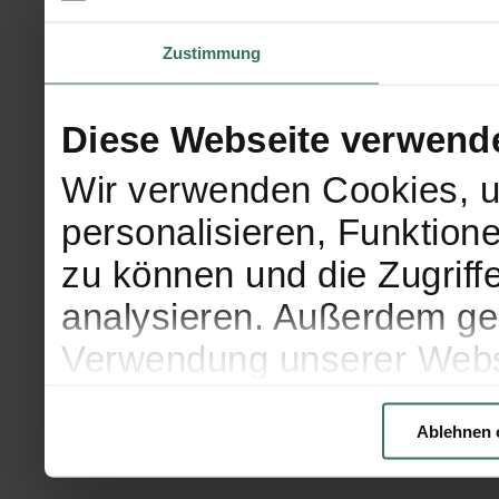
Zustimmung
Diese Webseite verwend
Wir verwenden Cookies, u
personalisieren, Funktion
zu können und die Zugriff
analysieren. Außerdem geb
Verwendung unserer Websi
soziale Medien, Werbung 
Ablehnen 
Partner führen diese Info
weiteren Daten zusammen, 