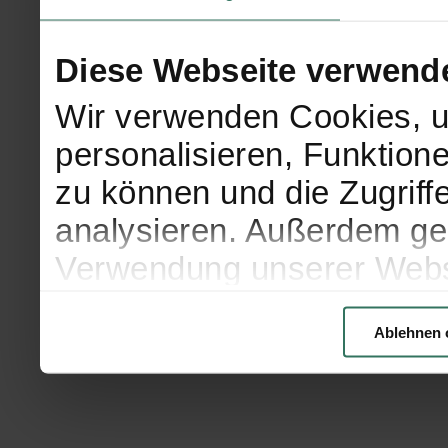
Diese Webseite verwend
Wir verwenden Cookies, u
personalisieren, Funktion
zu können und die Zugriff
analysieren. Außerdem geb
Verwendung unserer Websi
soziale Medien, Werbung 
Ablehnen 
Partner führen diese Info
weiteren Daten zusammen, 
haben oder die sie im Ra