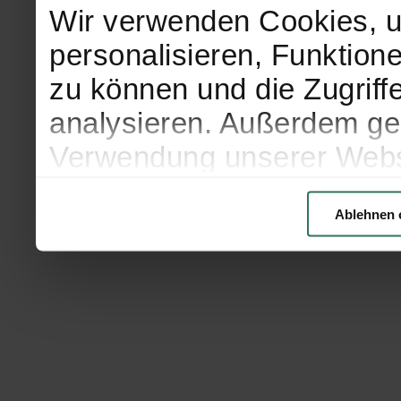
Wir verwenden Cookies, u
personalisieren, Funktion
zu können und die Zugriff
analysieren. Außerdem geb
Verwendung unserer Websi
soziale Medien, Werbung 
Ablehnen 
Partner führen diese Info
weiteren Daten zusammen, 
haben oder die sie im Ra
gesammelt haben.