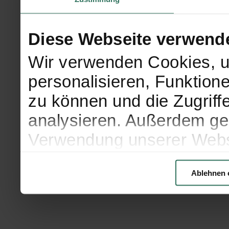
Diese Webseite verwend
Wir verwenden Cookies, u
personalisieren, Funktion
zu können und die Zugriff
analysieren. Außerdem geb
Verwendung unserer Websi
soziale Medien, Werbung 
Ablehnen 
Partner führen diese Info
weiteren Daten zusammen, 
haben oder die sie im Ra