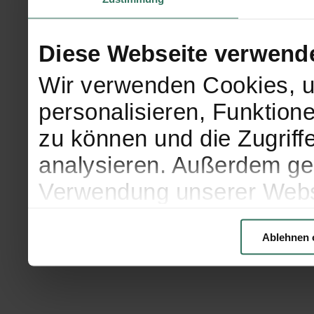
Diese Webseite verwend
Wir verwenden Cookies, u
personalisieren, Funktion
zu können und die Zugriff
analysieren. Außerdem geb
Verwendung unserer Websi
soziale Medien, Werbung 
Ablehnen 
Partner führen diese Info
weiteren Daten zusammen, 
haben oder die sie im Ra