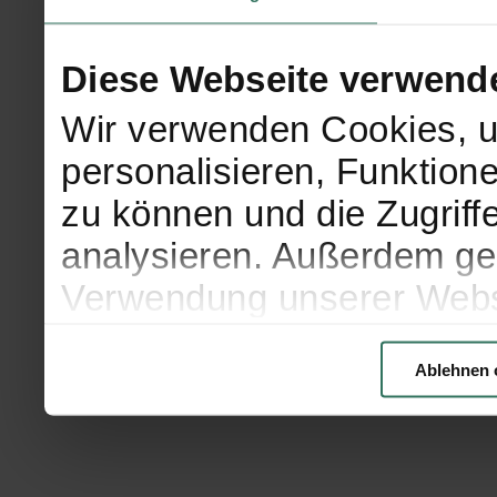
Diese Webseite verwend
Wir verwenden Cookies, u
personalisieren, Funktion
zu können und die Zugriff
analysieren. Außerdem geb
Verwendung unserer Websi
soziale Medien, Werbung 
Ablehnen 
Partner führen diese Info
weiteren Daten zusammen, 
haben oder die sie im Ra